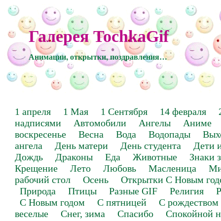
Галерея TochkaGif
Анимации, открытки, поздравления…
1 апреля
1 Мая
1 Сентября
14 февраля
надписями
Автомобили
Ангелы
Аниме
воскресенье
Весна
Вода
Водопады
Вых
ангела
День матери
День студента
Дети 
Дождь
Драконы
Еда
Животные
Знаки 
Крещение
Лето
Любовь
Масленица
Ми
рабочий стол
Осень
Открытки С Новым год
Природа
Птицы
Разные GIF
Религия
Р
С Новым годом
С пятницей
С рождеством
веселые
Снег, зима
Спасибо
Спокойной н