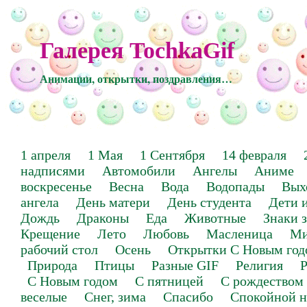
Галерея TochkaGif
Анимации, открытки, поздравления…
1 апреля
1 Мая
1 Сентября
14 февраля
надписями
Автомобили
Ангелы
Аниме
воскресенье
Весна
Вода
Водопады
Вых
ангела
День матери
День студента
Дети 
Дождь
Драконы
Еда
Животные
Знаки 
Крещение
Лето
Любовь
Масленица
Ми
рабочий стол
Осень
Открытки С Новым год
Природа
Птицы
Разные GIF
Религия
Р
С Новым годом
С пятницей
С рождеством
веселые
Снег, зима
Спасибо
Спокойной н