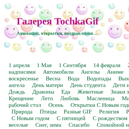
Галерея TochkaGif
Анимации, открытки, поздравления…
1 апреля
1 Мая
1 Сентября
14 февраля
надписями
Автомобили
Ангелы
Аниме
воскресенье
Весна
Вода
Водопады
Вых
ангела
День матери
День студента
Дети 
Дождь
Драконы
Еда
Животные
Знаки 
Крещение
Лето
Любовь
Масленица
Ми
рабочий стол
Осень
Открытки С Новым год
Природа
Птицы
Разные GIF
Религия
Р
С Новым годом
С пятницей
С рождеством
веселые
Снег, зима
Спасибо
Спокойной н