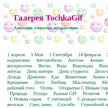
Галерея TochkaGif
Анимации, открытки, поздравления…
1 апреля
1 Мая
1 Сентября
14 февраля
надписями
Автомобили
Ангелы
Аниме
воскресенье
Весна
Вода
Водопады
Вых
ангела
День матери
День студента
Дети 
Дождь
Драконы
Еда
Животные
Знаки 
Крещение
Лето
Любовь
Масленица
Ми
рабочий стол
Осень
Открытки С Новым год
Природа
Птицы
Разные GIF
Религия
Р
С Новым годом
С пятницей
С рождеством
веселые
Снег, зима
Спасибо
Спокойной н