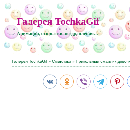
Галерея TochkaGif
Анимации, открытки, поздравления…
Галерея TochkaGif
»
Смайлики
» Прикольный смайлик девоч