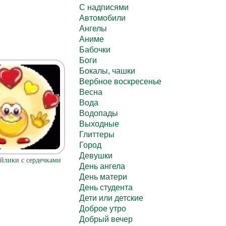
C надписями
Автомобили
Ангелы
Аниме
Бабочки
Боги
Бокалы, чашки
Вербное воскресенье
Весна
Вода
Водопады
Выходные
Глиттеры
Город
Девушки
йлики с сердечками
День ангела
День матери
День студента
Дети или детские
Доброе утро
Добрый вечер