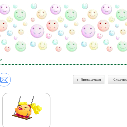
ка
Предыдущая
Следую