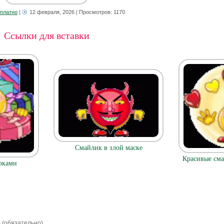
сплатно
|
12 февраля, 2026
| Просмотров: 1170
Ссылки для вставки
Смайлик в злой маске
Красивые сма
рками
) (обязательно)