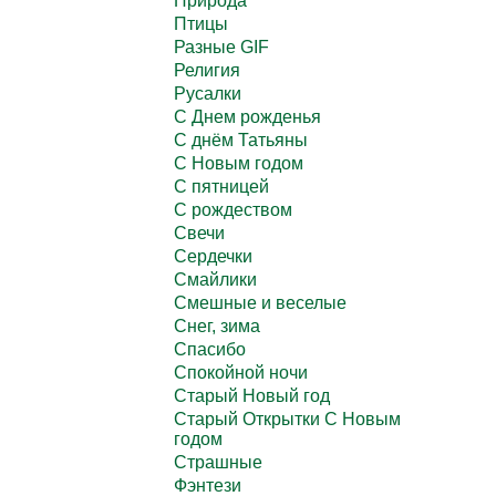
Природа
Птицы
Разные GIF
Религия
Русалки
С Днем рожденья
С днём Татьяны
С Новым годом
С пятницей
С рождеством
Свечи
Сердечки
Смайлики
Смешные и веселые
Снег, зима
Спасибо
Спокойной ночи
Старый Новый год
Старый Открытки С Новым
годом
Страшные
Фэнтези