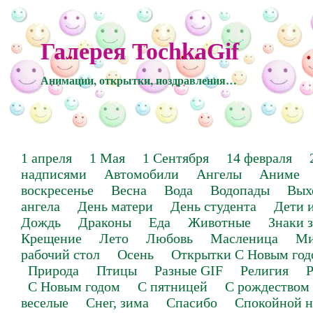
Галерея TochkaGif
Анимации, открытки, поздравления…
1 апреля
1 Мая
1 Сентября
14 февраля
надписями
Автомобили
Ангелы
Аниме
воскресенье
Весна
Вода
Водопады
Вых
ангела
День матери
День студента
Дети 
Дождь
Драконы
Еда
Животные
Знаки 
Крещение
Лето
Любовь
Масленица
Ми
рабочий стол
Осень
Открытки С Новым год
Природа
Птицы
Разные GIF
Религия
Р
С Новым годом
С пятницей
С рождеством
веселые
Снег, зима
Спасибо
Спокойной н