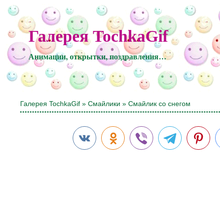
Галерея TochkaGif
Анимации, открытки, поздравления…
Галерея TochkaGif
»
Смайлики
» Смайлик со снегом