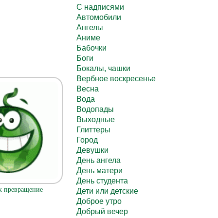
C надписями
Автомобили
Ангелы
Аниме
Бабочки
Боги
Бокалы, чашки
Вербное воскресенье
Весна
Вода
Водопады
Выходные
Глиттеры
Город
Девушки
День ангела
День матери
День студента
к превращение
Дети или детские
Доброе утро
Добрый вечер