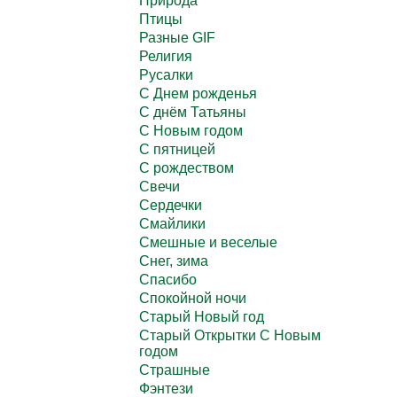
Природа
Птицы
Разные GIF
Религия
Русалки
С Днем рожденья
С днём Татьяны
С Новым годом
С пятницей
С рождеством
Свечи
Сердечки
Смайлики
Смешные и веселые
Снег, зима
Спасибо
Спокойной ночи
Старый Новый год
Старый Открытки С Новым
годом
Страшные
Фэнтези