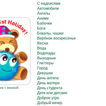
C надписями
Автомобили
Ангелы
Аниме
Бабочки
Боги
Бокалы, чашки
Вербное воскресенье
Весна
Вода
Водопады
Выходные
Глиттеры
Город
Девушки
День ангела
День матери
День студента
ик с мишкой
Дети или детские
Доброе утро
Добрый вечер