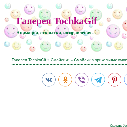
Галерея TochkaGif
Анимации, открытки, поздравления…
Галерея TochkaGif
»
Смайлики
» Смайлик в прикольных очка
Скачать бе