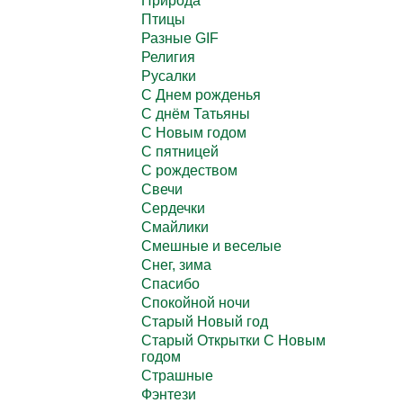
Природа
Птицы
Разные GIF
Религия
Русалки
С Днем рожденья
С днём Татьяны
С Новым годом
С пятницей
С рождеством
Свечи
Сердечки
Смайлики
Смешные и веселые
Снег, зима
Спасибо
Спокойной ночи
Старый Новый год
Старый Открытки С Новым
годом
Страшные
Фэнтези