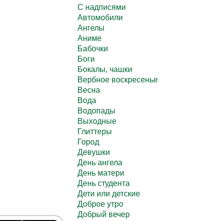
C надписями
Автомобили
Ангелы
Аниме
Бабочки
Боги
Бокалы, чашки
Вербное воскресенье
Весна
Вода
Водопады
Выходные
Глиттеры
Город
Девушки
День ангела
День матери
День студента
Дети или детские
Доброе утро
Добрый вечер