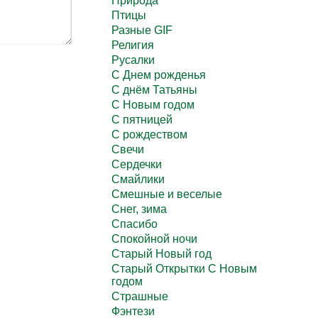
Природа
Птицы
Разные GIF
Религия
Русалки
С Днем рожденья
С днём Татьяны
С Новым годом
С пятницей
С рождеством
Свечи
Сердечки
Смайлики
Смешные и веселые
Снег, зима
Спасибо
Спокойной ночи
Старый Новый год
Старый Открытки С Новым
годом
Страшные
Фэнтези