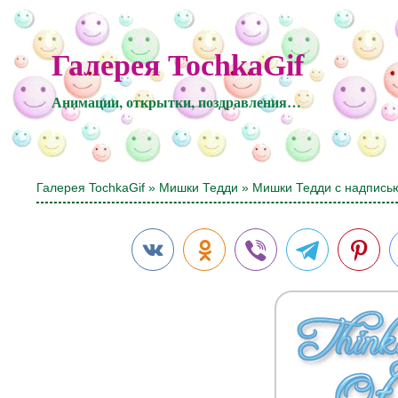
Галерея TochkaGif
Анимации, открытки, поздравления…
Галерея TochkaGif
»
Мишки Тедди
» Мишки Тедди с надпись