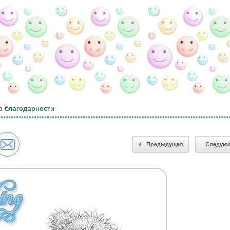
ю благодарности
Предыдущая
Следую