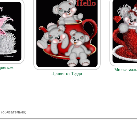
цветком
Милые малы
Привет от Тедди
) (обязательно)