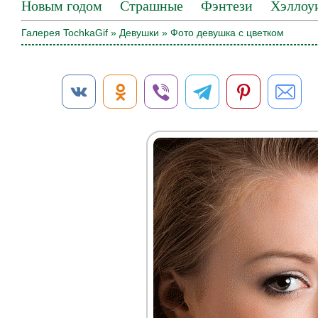
Новым годом
Страшные
Фэнтези
Хэллоу
Галерея TochkaGif
»
Девушки
» Фото девушка с цветком