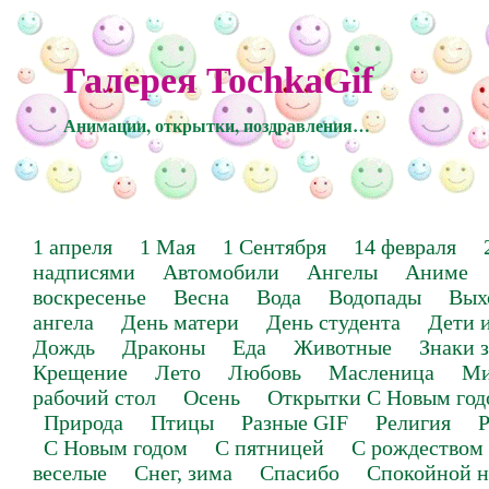
Галерея TochkaGif
Анимации, открытки, поздравления…
1 апреля
1 Мая
1 Сентября
14 февраля
надписями
Автомобили
Ангелы
Аниме
воскресенье
Весна
Вода
Водопады
Вых
ангела
День матери
День студента
Дети 
Дождь
Драконы
Еда
Животные
Знаки 
Крещение
Лето
Любовь
Масленица
Ми
рабочий стол
Осень
Открытки С Новым год
Природа
Птицы
Разные GIF
Религия
Р
С Новым годом
С пятницей
С рождеством
веселые
Снег, зима
Спасибо
Спокойной н