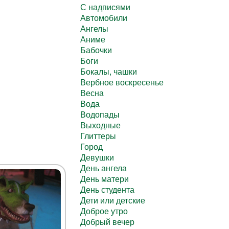
C надписями
Автомобили
Ангелы
Аниме
Бабочки
Боги
Бокалы, чашки
Вербное воскресенье
Весна
Вода
Водопады
Выходные
Глиттеры
Город
Девушки
День ангела
День матери
День студента
Дети или детские
Доброе утро
Добрый вечер