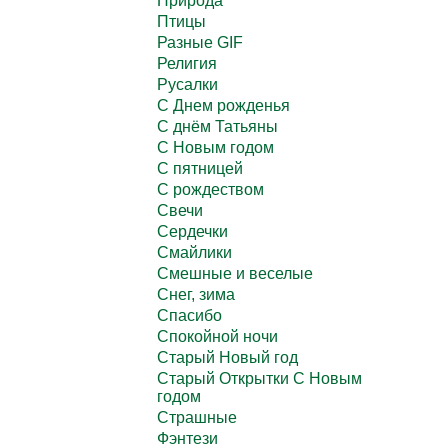
Природа
Птицы
Разные GIF
Религия
Русалки
С Днем рожденья
С днём Татьяны
С Новым годом
С пятницей
С рождеством
Свечи
Сердечки
Смайлики
Смешные и веселые
Снег, зима
Спасибо
Спокойной ночи
Старый Новый год
Старый Открытки С Новым
годом
Страшные
Фэнтези