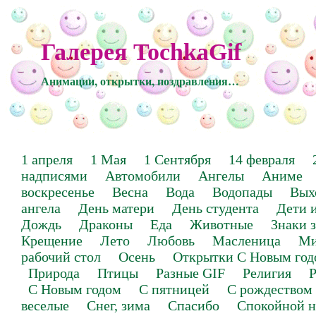
Галерея TochkaGif
Анимации, открытки, поздравления…
1 апреля
1 Мая
1 Сентября
14 февраля
надписями
Автомобили
Ангелы
Аниме
воскресенье
Весна
Вода
Водопады
Вых
ангела
День матери
День студента
Дети 
Дождь
Драконы
Еда
Животные
Знаки 
Крещение
Лето
Любовь
Масленица
Ми
рабочий стол
Осень
Открытки С Новым год
Природа
Птицы
Разные GIF
Религия
Р
С Новым годом
С пятницей
С рождеством
веселые
Снег, зима
Спасибо
Спокойной н