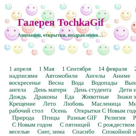
Галерея TochkaGif
Анимации, открытки, поздравления…
1 апреля
1 Мая
1 Сентября
14 февраля
надписями
Автомобили
Ангелы
Аниме
воскресенье
Весна
Вода
Водопады
Вых
ангела
День матери
День студента
Дети 
Дождь
Драконы
Еда
Животные
Знаки 
Крещение
Лето
Любовь
Масленица
Ми
рабочий стол
Осень
Открытки С Новым год
Природа
Птицы
Разные GIF
Религия
Р
С Новым годом
С пятницей
С рождеством
веселые
Снег, зима
Спасибо
Спокойной н