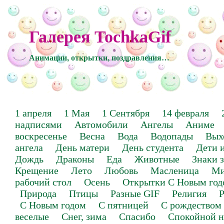
Галерея TochkaGif
Анимации, открытки, поздравления…
1 апреля
1 Мая
1 Сентября
14 февраля
надписями
Автомобили
Ангелы
Аниме
воскресенье
Весна
Вода
Водопады
Вых
ангела
День матери
День студента
Дети 
Дождь
Драконы
Еда
Животные
Знаки 
Крещение
Лето
Любовь
Масленица
Ми
рабочий стол
Осень
Открытки С Новым год
Природа
Птицы
Разные GIF
Религия
Р
С Новым годом
С пятницей
С рождеством
веселые
Снег, зима
Спасибо
Спокойной н