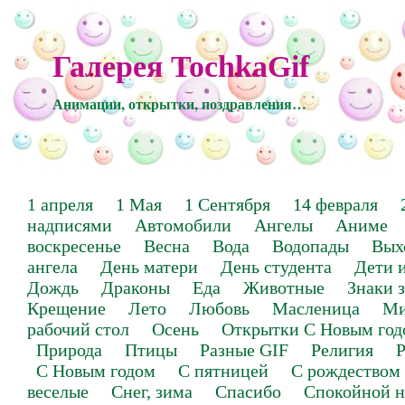
Галерея TochkaGif
Анимации, открытки, поздравления…
1 апреля
1 Мая
1 Сентября
14 февраля
надписями
Автомобили
Ангелы
Аниме
воскресенье
Весна
Вода
Водопады
Вых
ангела
День матери
День студента
Дети 
Дождь
Драконы
Еда
Животные
Знаки 
Крещение
Лето
Любовь
Масленица
Ми
рабочий стол
Осень
Открытки С Новым год
Природа
Птицы
Разные GIF
Религия
Р
С Новым годом
С пятницей
С рождеством
веселые
Снег, зима
Спасибо
Спокойной н