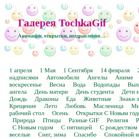
Галерея TochkaGif
Анимации, открытки, поздравления…
1 апреля
1 Мая
1 Сентября
14 февраля
надписями
Автомобили
Ангелы
Аниме
воскресенье
Весна
Вода
Водопады
Вых
ангела
День матери
День студента
Дети 
Дождь
Драконы
Еда
Животные
Знаки 
Крещение
Лето
Любовь
Масленица
Ми
рабочий стол
Осень
Открытки С Новым год
Природа
Птицы
Разные GIF
Религия
Р
С Новым годом
С пятницей
С рождеством
веселые
Снег, зима
Спасибо
Спокойной н