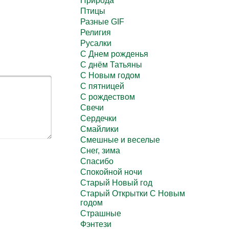
Природа
Птицы
Разные GIF
Религия
Русалки
С Днем рожденья
С днём Татьяны
С Новым годом
С пятницей
С рождеством
Свечи
Сердечки
Смайлики
Смешные и веселые
Снег, зима
Спасибо
Спокойной ночи
Старый Новый год
Старый Открытки С Новым
годом
Страшные
Фэнтези