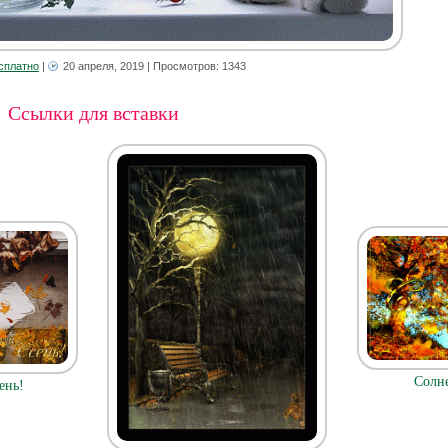
сплатно
|
20 апреля, 2019
| Просмотров: 1343
Ссылки для вставки
Солн
ень!