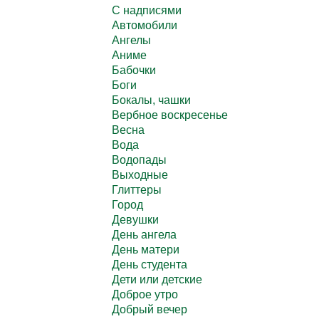
C надписями
Автомобили
Ангелы
Аниме
Бабочки
Боги
Бокалы, чашки
Вербное воскресенье
Весна
Вода
Водопады
Выходные
Глиттеры
Город
Девушки
День ангела
День матери
День студента
Дети или детские
Доброе утро
Добрый вечер