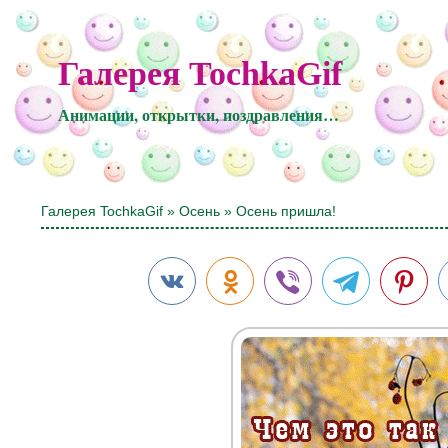
Галерея TochkaGif
Анимации, открытки, поздравления…
Галерея TochkaGif
»
Осень
» Осень пришла!