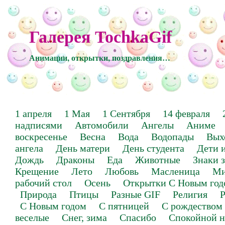
Галерея TochkaGif
Анимации, открытки, поздравления…
1 апреля
1 Мая
1 Сентября
14 февраля
надписями
Автомобили
Ангелы
Аниме
воскресенье
Весна
Вода
Водопады
Вых
ангела
День матери
День студента
Дети 
Дождь
Драконы
Еда
Животные
Знаки 
Крещение
Лето
Любовь
Масленица
Ми
рабочий стол
Осень
Открытки С Новым год
Природа
Птицы
Разные GIF
Религия
Р
С Новым годом
С пятницей
С рождеством
веселые
Снег, зима
Спасибо
Спокойной н