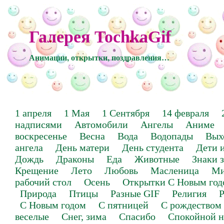
Галерея TochkaGif
Анимации, открытки, поздравления…
1 апреля
1 Мая
1 Сентября
14 февраля
надписями
Автомобили
Ангелы
Аниме
воскресенье
Весна
Вода
Водопады
Вых
ангела
День матери
День студента
Дети 
Дождь
Драконы
Еда
Животные
Знаки 
Крещение
Лето
Любовь
Масленица
Ми
рабочий стол
Осень
Открытки С Новым год
Природа
Птицы
Разные GIF
Религия
Р
С Новым годом
С пятницей
С рождеством
веселые
Снег, зима
Спасибо
Спокойной н