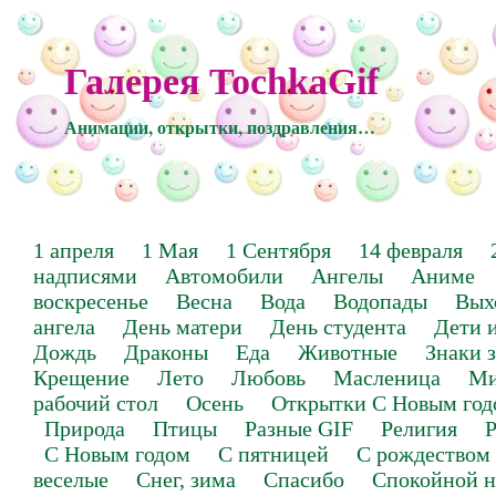
Галерея TochkaGif
Анимации, открытки, поздравления…
1 апреля
1 Мая
1 Сентября
14 февраля
надписями
Автомобили
Ангелы
Аниме
воскресенье
Весна
Вода
Водопады
Вых
ангела
День матери
День студента
Дети 
Дождь
Драконы
Еда
Животные
Знаки 
Крещение
Лето
Любовь
Масленица
Ми
рабочий стол
Осень
Открытки С Новым год
Природа
Птицы
Разные GIF
Религия
Р
С Новым годом
С пятницей
С рождеством
веселые
Снег, зима
Спасибо
Спокойной н