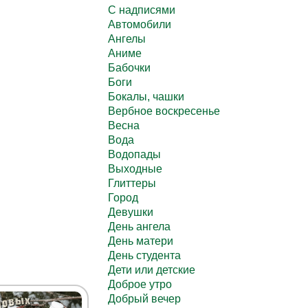
C надписями
Автомобили
Ангелы
Аниме
Бабочки
Боги
Бокалы, чашки
Вербное воскресенье
Весна
Вода
Водопады
Выходные
Глиттеры
Город
Девушки
День ангела
День матери
День студента
Дети или детские
Доброе утро
Добрый вечер