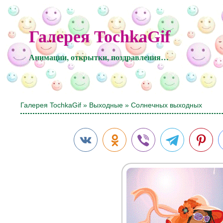
Галерея TochkaGif
Анимации, открытки, поздравления…
Галерея TochkaGif
»
Выходные
» Солнечных выходных