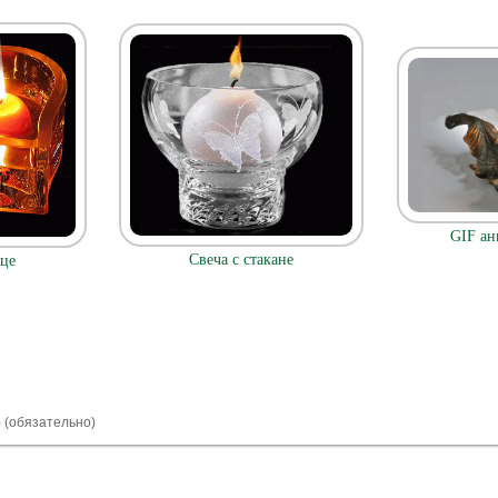
GIF ан
Свеча с стакане
дце
) (обязательно)