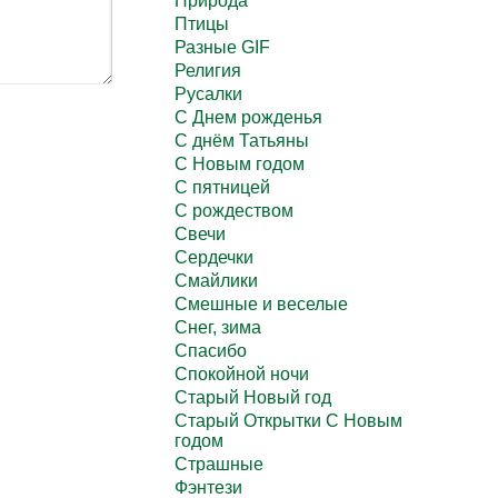
Природа
Птицы
Разные GIF
Религия
Русалки
С Днем рожденья
С днём Татьяны
С Новым годом
С пятницей
С рождеством
Свечи
Сердечки
Смайлики
Смешные и веселые
Снег, зима
Спасибо
Спокойной ночи
Старый Новый год
Старый Открытки С Новым
годом
Страшные
Фэнтези