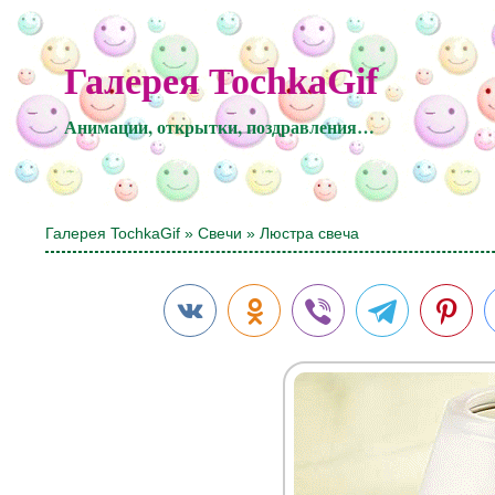
Галерея TochkaGif
Анимации, открытки, поздравления…
Галерея TochkaGif
»
Свечи
» Люстра свеча