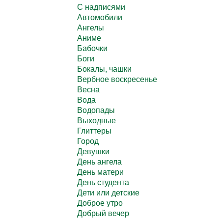
C надписями
Автомобили
Ангелы
Аниме
Бабочки
Боги
Бокалы, чашки
Вербное воскресенье
Весна
Вода
Водопады
Выходные
Глиттеры
Город
Девушки
День ангела
День матери
День студента
Дети или детские
Доброе утро
Добрый вечер