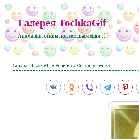
Галерея TochkaGif
Анимации, открытки, поздравления…
Галерея TochkaGif
»
Религия
» Святая девушка