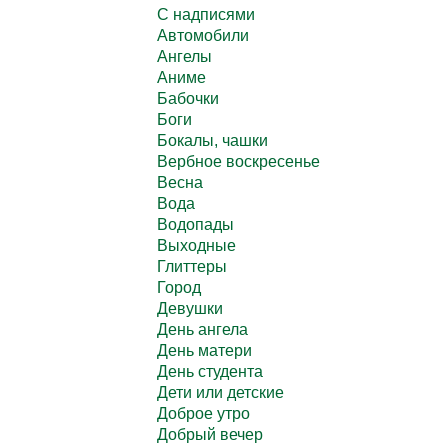
C надписями
Автомобили
Ангелы
Аниме
Бабочки
Боги
Бокалы, чашки
Вербное воскресенье
Весна
Вода
Водопады
Выходные
Глиттеры
Город
Девушки
День ангела
День матери
День студента
Дети или детские
Доброе утро
Добрый вечер