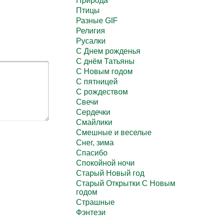
Природа
Птицы
Разные GIF
Религия
Русалки
С Днем рожденья
С днём Татьяны
С Новым годом
С пятницей
С рождеством
Свечи
Сердечки
Смайлики
Смешные и веселые
Снег, зима
Спасибо
Спокойной ночи
Старый Новый год
Старый Открытки С Новым
годом
Страшные
Фэнтези