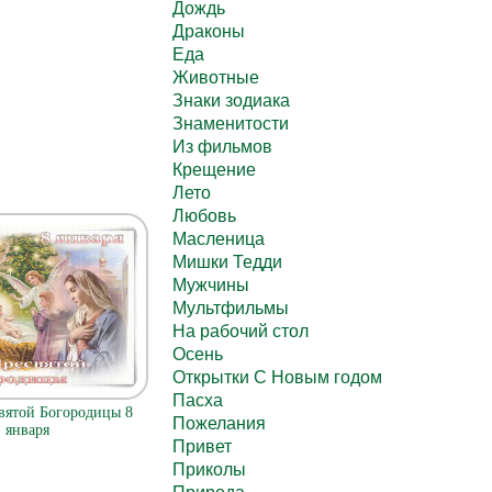
Дождь
Драконы
Еда
Животные
Знаки зодиака
Знаменитости
Из фильмов
Крещение
Лето
Любовь
Масленица
Мишки Тедди
Мужчины
Мультфильмы
На рабочий стол
Осень
Открытки С Новым годом
Пасха
вятой Богородицы 8
Пожелания
января
Привет
Приколы