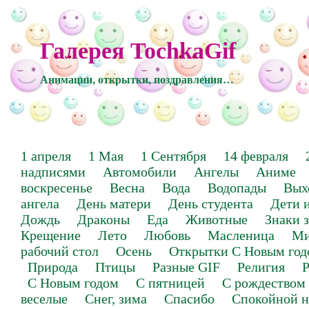
Галерея TochkaGif
Анимации, открытки, поздравления…
1 апреля
1 Мая
1 Сентября
14 февраля
надписями
Автомобили
Ангелы
Аниме
воскресенье
Весна
Вода
Водопады
Вых
ангела
День матери
День студента
Дети 
Дождь
Драконы
Еда
Животные
Знаки 
Крещение
Лето
Любовь
Масленица
Ми
рабочий стол
Осень
Открытки С Новым год
Природа
Птицы
Разные GIF
Религия
Р
С Новым годом
С пятницей
С рождеством
веселые
Снег, зима
Спасибо
Спокойной н