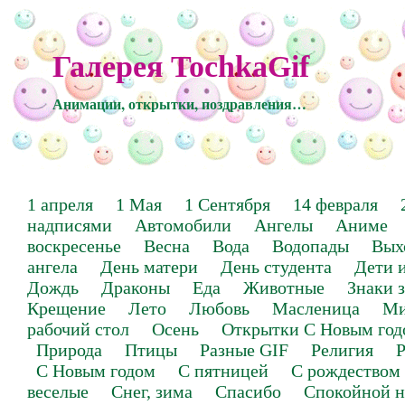
Галерея TochkaGif
Анимации, открытки, поздравления…
1 апреля
1 Мая
1 Сентября
14 февраля
надписями
Автомобили
Ангелы
Аниме
воскресенье
Весна
Вода
Водопады
Вых
ангела
День матери
День студента
Дети 
Дождь
Драконы
Еда
Животные
Знаки 
Крещение
Лето
Любовь
Масленица
Ми
рабочий стол
Осень
Открытки С Новым год
Природа
Птицы
Разные GIF
Религия
Р
С Новым годом
С пятницей
С рождеством
веселые
Снег, зима
Спасибо
Спокойной н