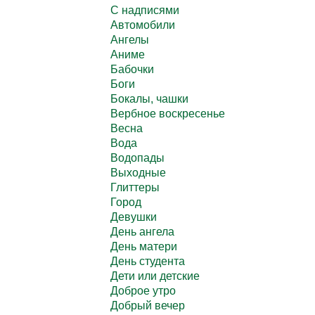
C надписями
Автомобили
Ангелы
Аниме
Бабочки
Боги
Бокалы, чашки
Вербное воскресенье
Весна
Вода
Водопады
Выходные
Глиттеры
Город
Девушки
День ангела
День матери
День студента
Дети или детские
Доброе утро
Добрый вечер