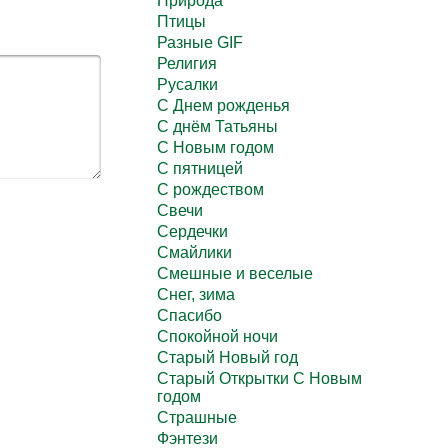
Природа
Птицы
Разные GIF
Религия
Русалки
С Днем рожденья
С днём Татьяны
С Новым годом
С пятницей
С рождеством
Свечи
Сердечки
Смайлики
Смешные и веселые
Снег, зима
Спасибо
Спокойной ночи
Старый Новый год
Старый Открытки С Новым
годом
Страшные
Фэнтези