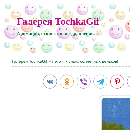
Галерея TochkaGif
Анимации, открытки, поздравления…
Галерея TochkaGif
»
Лето
» Ясных, солнечных деньков!