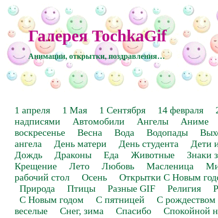
Галерея TochkaGif
Анимации, открытки, поздравления…
1 апреля
1 Мая
1 Сентября
14 февраля
надписями
Автомобили
Ангелы
Аниме
воскресенье
Весна
Вода
Водопады
Вых
ангела
День матери
День студента
Дети 
Дождь
Драконы
Еда
Животные
Знаки 
Крещение
Лето
Любовь
Масленица
Ми
рабочий стол
Осень
Открытки С Новым год
Природа
Птицы
Разные GIF
Религия
Р
С Новым годом
С пятницей
С рождеством
веселые
Снег, зима
Спасибо
Спокойной н