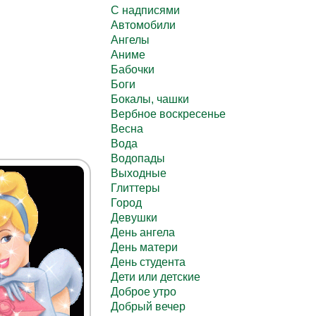
C надписями
Автомобили
Ангелы
Аниме
Бабочки
Боги
Бокалы, чашки
Вербное воскресенье
Весна
Вода
Водопады
Выходные
Глиттеры
Город
Девушки
День ангела
День матери
День студента
Дети или детские
Доброе утро
Добрый вечер