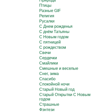
Природа
Птицы
Разные GIF
Религия
Русалки
С Днем рожденья
С днём Татьяны
С Новым годом
С пятницей
С рождеством
Свечи
Сердечки
Смайлики
Смешные и веселые
Снег, зима
Спасибо
Спокойной ночи
Старый Новый год
Старый Открытки С Новым
годом
Страшные
Фэнтези