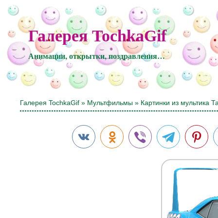
Галерея TochkaGif
Анимации, открытки, поздравления…
Галерея TochkaGif
»
Мультфильмы
» Картинки из мультика Т