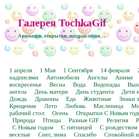
Галерея TochkaGif
Анимации, открытки, поздравления…
1 апреля
1 Мая
1 Сентября
14 февраля
надписями
Автомобили
Ангелы
Аниме
воскресенье
Весна
Вода
Водопады
Вых
ангела
День матери
День студента
Дети 
Дождь
Драконы
Еда
Животные
Знаки 
Крещение
Лето
Любовь
Масленица
Ми
рабочий стол
Осень
Открытки С Новым год
Природа
Птицы
Разные GIF
Религия
Р
С Новым годом
С пятницей
С рождеством
веселые
Снег, зима
Спасибо
Спокойной н