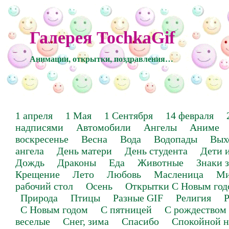
Галерея TochkaGif
Анимации, открытки, поздравления…
1 апреля
1 Мая
1 Сентября
14 февраля
надписями
Автомобили
Ангелы
Аниме
воскресенье
Весна
Вода
Водопады
Вых
ангела
День матери
День студента
Дети 
Дождь
Драконы
Еда
Животные
Знаки 
Крещение
Лето
Любовь
Масленица
Ми
рабочий стол
Осень
Открытки С Новым год
Природа
Птицы
Разные GIF
Религия
Р
С Новым годом
С пятницей
С рождеством
веселые
Снег, зима
Спасибо
Спокойной н