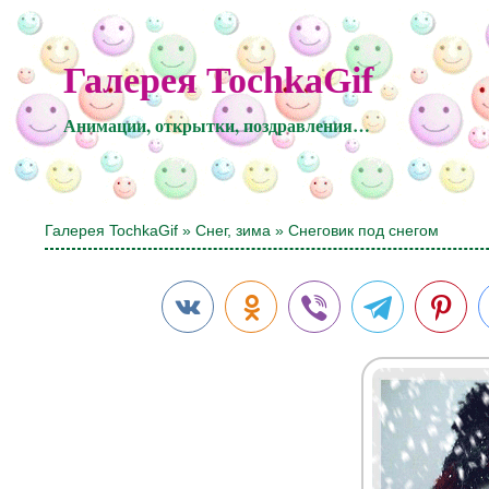
Галерея TochkaGif
Анимации, открытки, поздравления…
Галерея TochkaGif
»
Снег, зима
» Снеговик под снегом