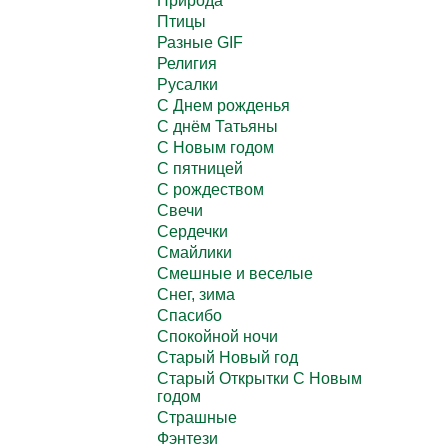
Природа
Птицы
Разные GIF
Религия
Русалки
С Днем рожденья
С днём Татьяны
С Новым годом
С пятницей
С рождеством
Свечи
Сердечки
Смайлики
Смешные и веселые
Снег, зима
Спасибо
Спокойной ночи
Старый Новый год
Старый Открытки С Новым
годом
Страшные
Фэнтези