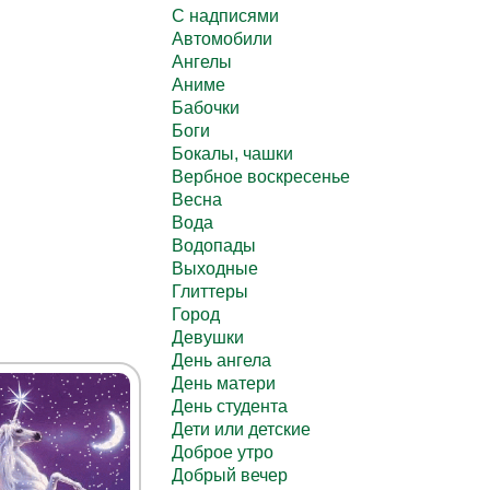
C надписями
Автомобили
Ангелы
Аниме
Бабочки
Боги
Бокалы, чашки
Вербное воскресенье
Весна
Вода
Водопады
Выходные
Глиттеры
Город
Девушки
День ангела
День матери
День студента
Дети или детские
Доброе утро
Добрый вечер