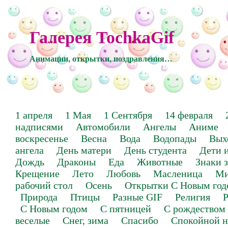
Галерея TochkaGif
Анимации, открытки, поздравления…
1 апреля
1 Мая
1 Сентября
14 февраля
надписями
Автомобили
Ангелы
Аниме
воскресенье
Весна
Вода
Водопады
Вых
ангела
День матери
День студента
Дети 
Дождь
Драконы
Еда
Животные
Знаки 
Крещение
Лето
Любовь
Масленица
Ми
рабочий стол
Осень
Открытки С Новым год
Природа
Птицы
Разные GIF
Религия
Р
С Новым годом
С пятницей
С рождеством
веселые
Снег, зима
Спасибо
Спокойной н