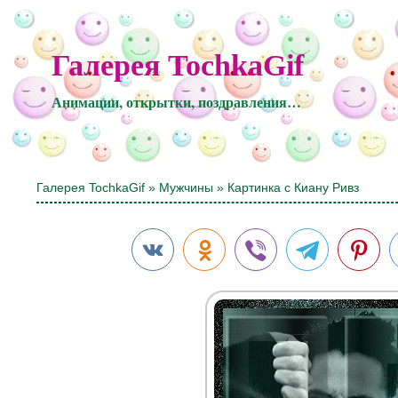
Галерея TochkaGif
Анимации, открытки, поздравления…
Галерея TochkaGif
»
Мужчины
» Картинка с Киану Ривз