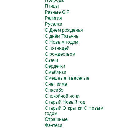
Природа
Птицы
Разные GIF
Религия
Русалки
С Днем рожденья
С днём Татьяны
С Новым годом
С пятницей
С рождеством
Свечи
Сердечки
Смайлики
Смешные и веселые
Снег, зима
Спасибо
Спокойной ночи
Старый Новый год
Старый Открытки С Новым
годом
Страшные
Фэнтези