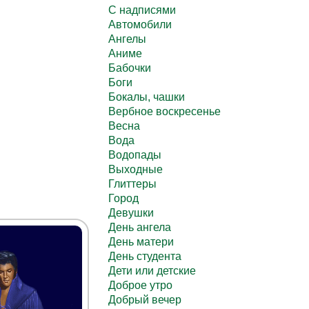
C надписями
Автомобили
Ангелы
Аниме
Бабочки
Боги
Бокалы, чашки
Вербное воскресенье
Весна
Вода
Водопады
Выходные
Глиттеры
Город
Девушки
День ангела
День матери
День студента
Дети или детские
Доброе утро
Добрый вечер