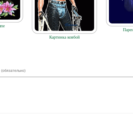
япе
Парен
Картинка ковбой
) (обязательно)