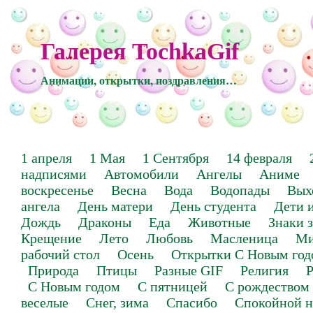
Галерея TochkaGif
Анимации, открытки, поздравления…
1 апреля
1 Мая
1 Сентября
14 февраля
надписями
Автомобили
Ангелы
Аниме
воскресенье
Весна
Вода
Водопады
Вых
ангела
День матери
День студента
Дети 
Дождь
Драконы
Еда
Животные
Знаки 
Крещение
Лето
Любовь
Масленица
Ми
рабочий стол
Осень
Открытки С Новым год
Природа
Птицы
Разные GIF
Религия
Р
С Новым годом
С пятницей
С рождеством
веселые
Снег, зима
Спасибо
Спокойной н