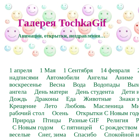
Галерея TochkaGif
Анимации, открытки, поздравления…
1 апреля
1 Мая
1 Сентября
14 февраля
надписями
Автомобили
Ангелы
Аниме
воскресенье
Весна
Вода
Водопады
Вых
ангела
День матери
День студента
Дети 
Дождь
Драконы
Еда
Животные
Знаки 
Крещение
Лето
Любовь
Масленица
Ми
рабочий стол
Осень
Открытки С Новым год
Природа
Птицы
Разные GIF
Религия
Р
С Новым годом
С пятницей
С рождеством
веселые
Снег, зима
Спасибо
Спокойной н