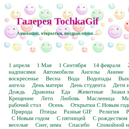
Галерея TochkaGif
Анимации, открытки, поздравления…
1 апреля
1 Мая
1 Сентября
14 февраля
надписями
Автомобили
Ангелы
Аниме
воскресенье
Весна
Вода
Водопады
Вых
ангела
День матери
День студента
Дети 
Дождь
Драконы
Еда
Животные
Знаки 
Крещение
Лето
Любовь
Масленица
Ми
рабочий стол
Осень
Открытки С Новым год
Природа
Птицы
Разные GIF
Религия
Р
С Новым годом
С пятницей
С рождеством
веселые
Снег, зима
Спасибо
Спокойной н