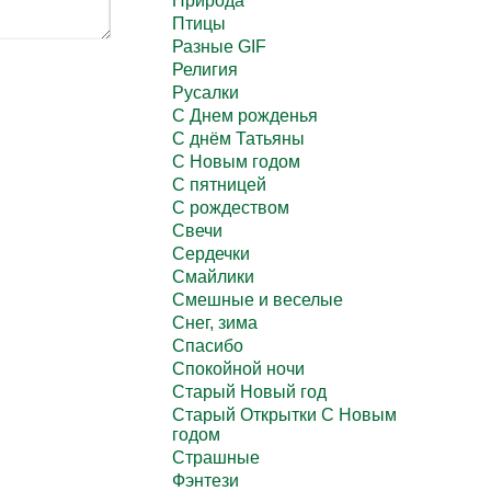
Природа
Птицы
Разные GIF
Религия
Русалки
С Днем рожденья
С днём Татьяны
С Новым годом
С пятницей
С рождеством
Свечи
Сердечки
Смайлики
Смешные и веселые
Снег, зима
Спасибо
Спокойной ночи
Старый Новый год
Старый Открытки С Новым
годом
Страшные
Фэнтези