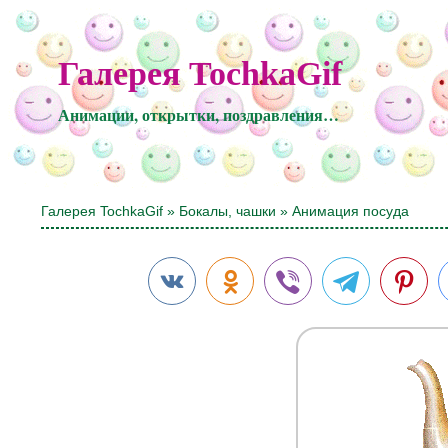
Галерея TochkaGif
Анимации, открытки, поздравления…
Галерея TochkaGif
»
Бокалы, чашки
» Анимация посуда