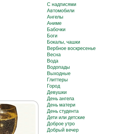
C надписями
Автомобили
Ангелы
Аниме
Бабочки
Боги
Бокалы, чашки
Вербное воскресенье
Весна
Вода
Водопады
Выходные
Глиттеры
Город
Девушки
День ангела
День матери
День студента
Дети или детские
Доброе утро
Добрый вечер