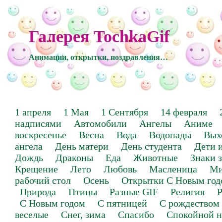
Галерея TochkaGif
Анимации, открытки, поздравления…
1 апреля
1 Мая
1 Сентября
14 февраля
надписями
Автомобили
Ангелы
Аниме
воскресенье
Весна
Вода
Водопады
Вых
ангела
День матери
День студента
Дети 
Дождь
Драконы
Еда
Животные
Знаки 
Крещение
Лето
Любовь
Масленица
Ми
рабочий стол
Осень
Открытки С Новым год
Природа
Птицы
Разные GIF
Религия
Р
С Новым годом
С пятницей
С рождеством
веселые
Снег, зима
Спасибо
Спокойной н