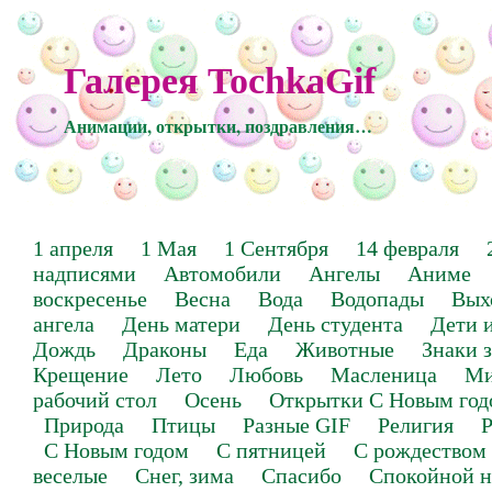
Галерея TochkaGif
Анимации, открытки, поздравления…
1 апреля
1 Мая
1 Сентября
14 февраля
надписями
Автомобили
Ангелы
Аниме
воскресенье
Весна
Вода
Водопады
Вых
ангела
День матери
День студента
Дети 
Дождь
Драконы
Еда
Животные
Знаки 
Крещение
Лето
Любовь
Масленица
Ми
рабочий стол
Осень
Открытки С Новым год
Природа
Птицы
Разные GIF
Религия
Р
С Новым годом
С пятницей
С рождеством
веселые
Снег, зима
Спасибо
Спокойной н