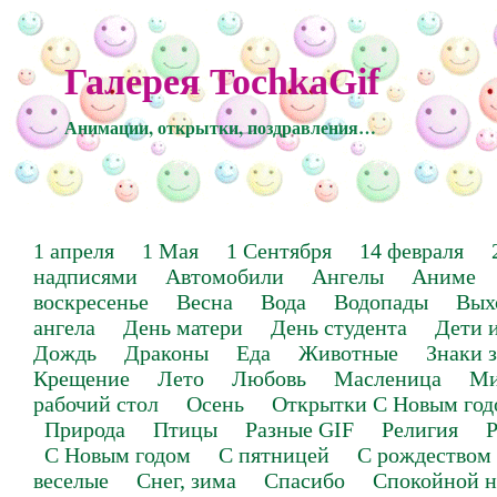
Галерея TochkaGif
Анимации, открытки, поздравления…
1 апреля
1 Мая
1 Сентября
14 февраля
надписями
Автомобили
Ангелы
Аниме
воскресенье
Весна
Вода
Водопады
Вых
ангела
День матери
День студента
Дети 
Дождь
Драконы
Еда
Животные
Знаки 
Крещение
Лето
Любовь
Масленица
Ми
рабочий стол
Осень
Открытки С Новым год
Природа
Птицы
Разные GIF
Религия
Р
С Новым годом
С пятницей
С рождеством
веселые
Снег, зима
Спасибо
Спокойной н