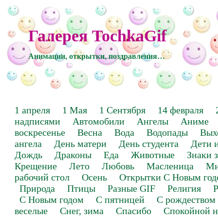
Галерея TochkaGif
Анимации, открытки, поздравления…
1 апреля
1 Мая
1 Сентября
14 февраля
надписями
Автомобили
Ангелы
Аниме
воскресенье
Весна
Вода
Водопады
Вых
ангела
День матери
День студента
Дети 
Дождь
Драконы
Еда
Животные
Знаки 
Крещение
Лето
Любовь
Масленица
Ми
рабочий стол
Осень
Открытки С Новым год
Природа
Птицы
Разные GIF
Религия
Р
С Новым годом
С пятницей
С рождеством
веселые
Снег, зима
Спасибо
Спокойной н