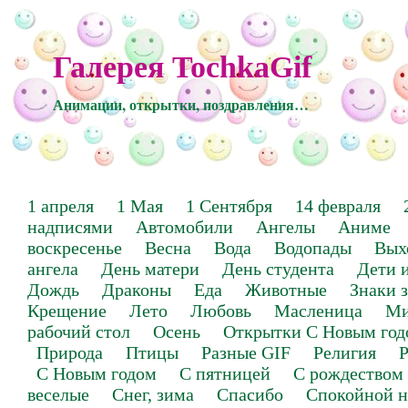
Галерея TochkaGif
Анимации, открытки, поздравления…
1 апреля
1 Мая
1 Сентября
14 февраля
надписями
Автомобили
Ангелы
Аниме
воскресенье
Весна
Вода
Водопады
Вых
ангела
День матери
День студента
Дети 
Дождь
Драконы
Еда
Животные
Знаки 
Крещение
Лето
Любовь
Масленица
Ми
рабочий стол
Осень
Открытки С Новым год
Природа
Птицы
Разные GIF
Религия
Р
С Новым годом
С пятницей
С рождеством
веселые
Снег, зима
Спасибо
Спокойной н