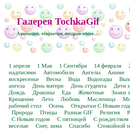
Галерея TochkaGif
Анимации, открытки, поздравления…
1 апреля
1 Мая
1 Сентября
14 февраля
надписями
Автомобили
Ангелы
Аниме
воскресенье
Весна
Вода
Водопады
Вых
ангела
День матери
День студента
Дети 
Дождь
Драконы
Еда
Животные
Знаки 
Крещение
Лето
Любовь
Масленица
Ми
рабочий стол
Осень
Открытки С Новым год
Природа
Птицы
Разные GIF
Религия
Р
С Новым годом
С пятницей
С рождеством
веселые
Снег, зима
Спасибо
Спокойной н