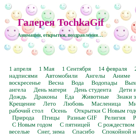
Галерея TochkaGif
Анимации, открытки, поздравления…
1 апреля
1 Мая
1 Сентября
14 февраля
надписями
Автомобили
Ангелы
Аниме
воскресенье
Весна
Вода
Водопады
Вых
ангела
День матери
День студента
Дети 
Дождь
Драконы
Еда
Животные
Знаки 
Крещение
Лето
Любовь
Масленица
Ми
рабочий стол
Осень
Открытки С Новым год
Природа
Птицы
Разные GIF
Религия
Р
С Новым годом
С пятницей
С рождеством
веселые
Снег, зима
Спасибо
Спокойной н