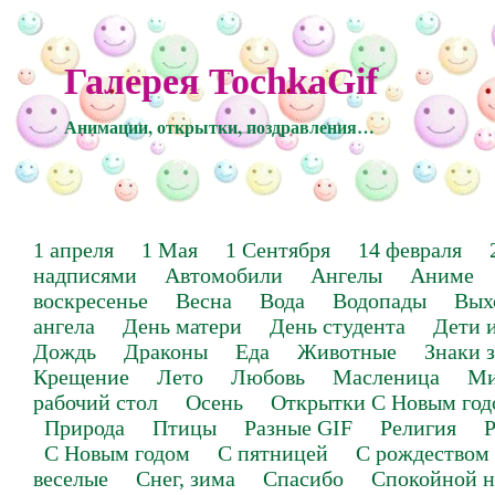
Галерея TochkaGif
Анимации, открытки, поздравления…
1 апреля
1 Мая
1 Сентября
14 февраля
надписями
Автомобили
Ангелы
Аниме
воскресенье
Весна
Вода
Водопады
Вых
ангела
День матери
День студента
Дети 
Дождь
Драконы
Еда
Животные
Знаки 
Крещение
Лето
Любовь
Масленица
Ми
рабочий стол
Осень
Открытки С Новым год
Природа
Птицы
Разные GIF
Религия
Р
С Новым годом
С пятницей
С рождеством
веселые
Снег, зима
Спасибо
Спокойной н