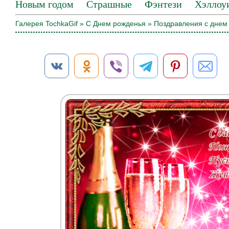
Новым годом
Страшные
Фэнтези
Хэллоу
Галерея TochkaGif
»
С Днем рожденья
» Поздравления с днем