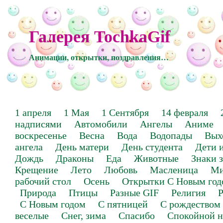
Галерея TochkaGif
Анимации, открытки, поздравления…
1 апреля
1 Мая
1 Сентября
14 февраля
надписями
Автомобили
Ангелы
Аниме
воскресенье
Весна
Вода
Водопады
Вых
ангела
День матери
День студента
Дети 
Дождь
Драконы
Еда
Животные
Знаки 
Крещение
Лето
Любовь
Масленица
Ми
рабочий стол
Осень
Открытки С Новым год
Природа
Птицы
Разные GIF
Религия
Р
С Новым годом
С пятницей
С рождеством
веселые
Снег, зима
Спасибо
Спокойной н