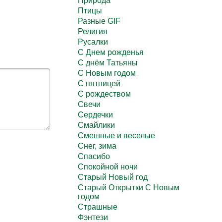
Природа
Птицы
Разные GIF
Религия
Русалки
С Днем рожденья
С днём Татьяны
С Новым годом
С пятницей
С рождеством
Свечи
Сердечки
Смайлики
Смешные и веселые
Снег, зима
Спасибо
Спокойной ночи
Старый Новый год
Старый Открытки С Новым
годом
Страшные
Фэнтези