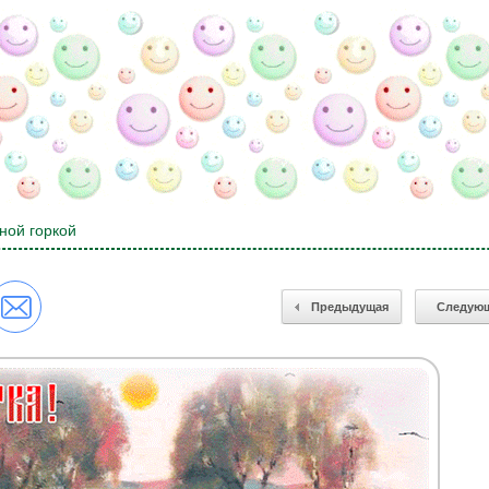
ной горкой
Предыдущая
Следую