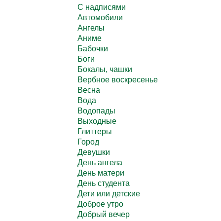
C надписями
Автомобили
Ангелы
Аниме
Бабочки
Боги
Бокалы, чашки
Вербное воскресенье
Весна
Вода
Водопады
Выходные
Глиттеры
Город
Девушки
День ангела
День матери
День студента
Дети или детские
Доброе утро
Добрый вечер