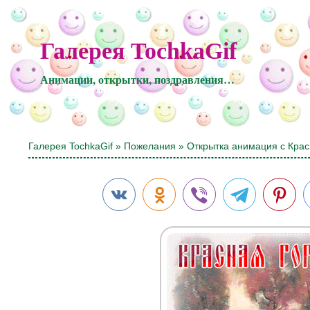
Галерея TochkaGif
Анимации, открытки, поздравления…
Галерея TochkaGif
»
Пожелания
» Открытка анимация с Крас