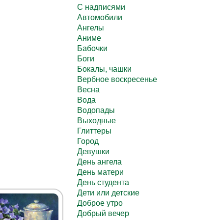
C надписями
Автомобили
Ангелы
Аниме
Бабочки
Боги
Бокалы, чашки
Вербное воскресенье
Весна
Вода
Водопады
Выходные
Глиттеры
Город
Девушки
День ангела
День матери
День студента
Дети или детские
Доброе утро
Добрый вечер