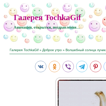
Галерея TochkaGif
Анимации, открытки, поздравления…
Галерея TochkaGif
»
Доброе утро
» Волшебный солнца лучик