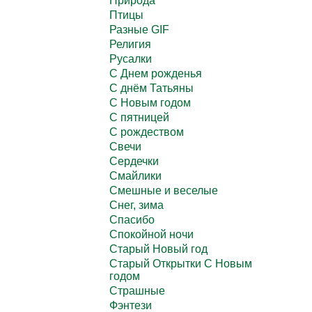
Природа
Птицы
Разные GIF
Религия
Русалки
С Днем рожденья
С днём Татьяны
С Новым годом
С пятницей
С рождеством
Свечи
Сердечки
Смайлики
Смешные и веселые
Снег, зима
Спасибо
Спокойной ночи
Старый Новый год
Старый Открытки С Новым
годом
Страшные
Фэнтези