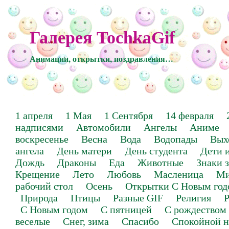
Галерея TochkaGif
Анимации, открытки, поздравления…
1 апреля
1 Мая
1 Сентября
14 февраля
надписями
Автомобили
Ангелы
Аниме
воскресенье
Весна
Вода
Водопады
Вых
ангела
День матери
День студента
Дети 
Дождь
Драконы
Еда
Животные
Знаки 
Крещение
Лето
Любовь
Масленица
Ми
рабочий стол
Осень
Открытки С Новым год
Природа
Птицы
Разные GIF
Религия
Р
С Новым годом
С пятницей
С рождеством
веселые
Снег, зима
Спасибо
Спокойной н